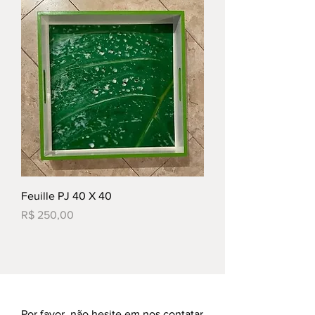
Feuille PJ 40 X 40
Preço
R$ 250,00
Por favor, não hesite em nos contatar