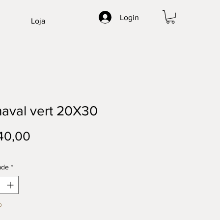
Login
Loja
aval vert 20X30
Preço
40,00
ade
*
o