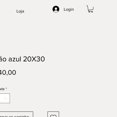
Login
Loja
ão azul 20X30
Preço
40,00
ade
*
onar ao carrinho