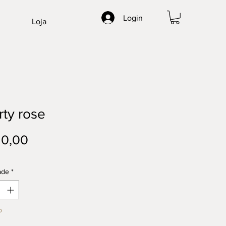
Login
Loja
rty rose
Preço
10,00
ade
*
o