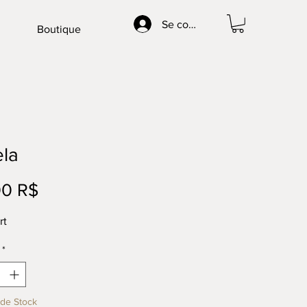
Se connecter
Boutique
la
Prix
00 R$
rt
*
de Stock