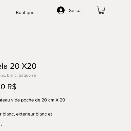
Se connecter
Boutique
ela 20 X20
anc, blanc, turquoise
Prix
00 R$
lateau vide poche de 20 cm X 20
r blanc, exterieur blanc et
eu turquoise
*