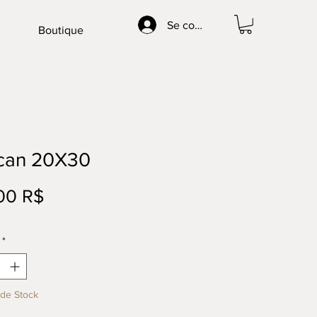
Se connecter
Boutique
can 20X30
Prix
00 R$
*
de Stock